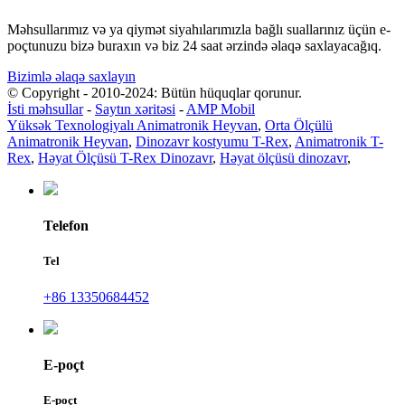
Məhsullarımız və ya qiymət siyahılarımızla bağlı suallarınız üçün e-
poçtunuzu bizə buraxın və biz 24 saat ərzində əlaqə saxlayacağıq.
Bizimlə əlaqə saxlayın
© Copyright - 2010-2024: Bütün hüquqlar qorunur.
İsti məhsullar
-
Saytın xəritəsi
-
AMP Mobil
Yüksək Texnologiyalı Animatronik Heyvan
,
Orta Ölçülü
Animatronik Heyvan
,
Dinozavr kostyumu T-Rex
,
Animatronik T-
Rex
,
Həyat Ölçüsü T-Rex Dinozavr
,
Həyat ölçüsü dinozavr
,
Telefon
Tel
+86 13350684452
E-poçt
E-poçt