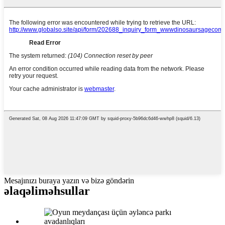
Mesajınızı buraya yazın və bizə göndərin
əlaqəli
məhsullar