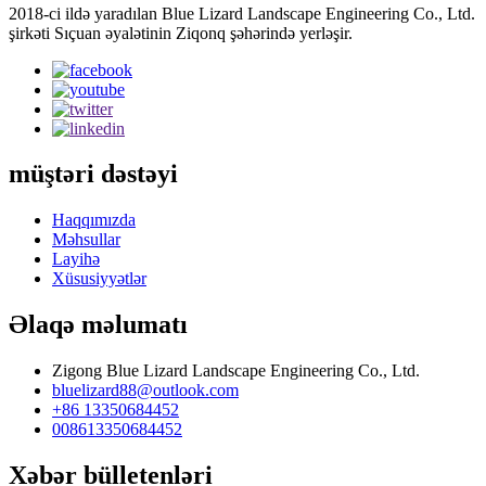
2018-ci ildə yaradılan Blue Lizard Landscape Engineering Co., Ltd.
şirkəti Sıçuan əyalətinin Ziqonq şəhərində yerləşir.
müştəri dəstəyi
Haqqımızda
Məhsullar
Layihə
Xüsusiyyətlər
Əlaqə məlumatı
Zigong Blue Lizard Landscape Engineering Co., Ltd.
bluelizard88@outlook.com
+86 13350684452
008613350684452
Xəbər bülletenləri