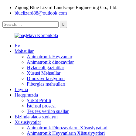
Zigong Blue Lizard Landscape Engineering Co., Ltd.
bluelizard88@outlook.com
Ev
Məhsullar
Animatronik Heyvanlar
Animatronik dinozavrlar
Əyləncəli gəzintilər
Xüsusi Məhsullar
Dinozavr kostyumu
Fiberglas məhsulları
Layihə
Haqqımızda
Şirkət Profili
İstehsal prosesi
Tez-tez verilən suallar
Bizimlə əlaqə saxlayın
Xüsusiyyətlər
Animatronik Dinozavrların Xüsusiyyətləri
Animatronik Heyvanların Xüsusiyyətləri