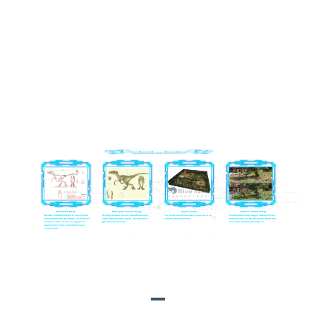
P.S: Məhsulun tərtibatının daha rəngli görünməsi üçün biz süni
örtük, kiçik hasarlar, süni bitkilər, süni fon örtüyü, LED işıq dəstləri
və müxtəlif formalı nərdivanlar kimi daha çox dəstəkləyici məhsullar
təqdim edə bilərik.
MƏHSUL ÜZRƏ