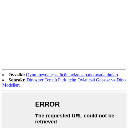
Dinosaur Ride dinozavrları karikaturalaşdıran əyləncə
məhsuludur. Tyrannosaurus, Triceratops, Brachiosaurus,
Parasaurolophus kimi daha məşhur dinozavrlardan
bəziləri çox populyardır, buna görə də uşaqlar öz cizgi
film qəhrəmanlarını da görmək istəyirlər. Bu cizgi filmi
dinozavrları çox populyardır, yaraşıqlı görünüşə malikdir,
uşaqların bədən nisbətlərinə daha uyğundur, çox böyük
deyil, kiçik uşaqlar üçün rahatdır. Rənglərini daha
cəlbedici etmək və uşaqların diqqətini cəlb etmək üçün
bu dinozavrları tez-tez süni bitkilərlə birləşdirirlər.
Əvvəlki:
Oyun meydançası üçün əyləncə parkı avadanlıqları
Sonrakı:
Dinozavr Temalı Park üçün Əyləncəli Gecələr və Dino
Modelləri