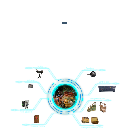
ƏSAS MATERİALLAR
1. Fiberglas süni qaya; 2. Dinamiklər; 3. Uzaqdan idarəetmə; 4.
Yəhər; 5. İdarəetmə qutusu; 6. Fiberglas nərdivan; 7. Sikkə
seçicisi; 8. QR kodu