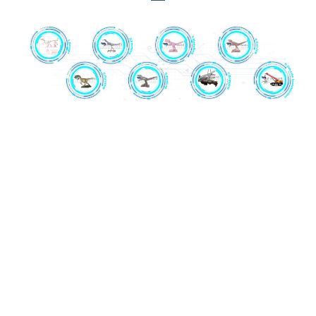
1. İdarəetmə qutusu: Müstəqil olaraq hazırlanmış dördüncü
nəsil idarəetmə qutusu.
2. Mexanik Çərçivə: Paslanmayan polad və fırçasız
mühərriklər uzun illərdir dinozavrların hazırlanmasında
istifadə olunur. Modelləşdirmə prosesi başlamazdan əvvəl
hər bir dinozavrın mexaniki çərçivəsi minimum 24 saat
ərzində davamlı və operativ sınaqdan keçiriləcək.
3. Modelləşdirmə: Yüksək sıxlıqlı köpük modelin ən
yüksək keyfiyyətdə görünüşünü və hisslərini təmin edir.
4. Oyma: Peşəkar oyma ustalarının 10 ildən çox təcrübəsi