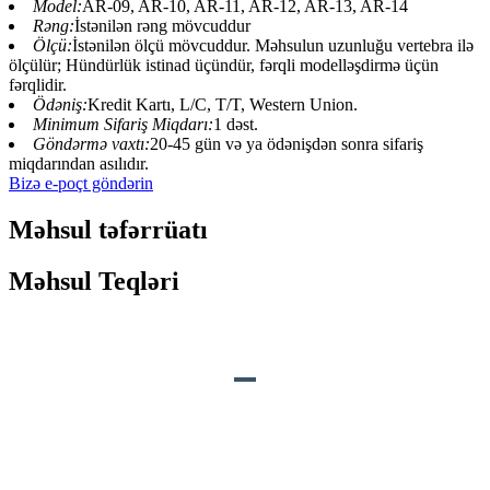
Model:
AR-09, AR-10, AR-11, AR-12, AR-13, AR-14
Rəng:
İstənilən rəng mövcuddur
Ölçü:
İstənilən ölçü mövcuddur. Məhsulun uzunluğu vertebra ilə
ölçülür; Hündürlük istinad üçündür, fərqli modelləşdirmə üçün
fərqlidir.
Ödəniş:
Kredit Kartı, L/C, T/T, Western Union.
Minimum Sifariş Miqdarı:
1 dəst.
Göndərmə vaxtı:
20-45 gün və ya ödənişdən sonra sifariş
miqdarından asılıdır.
Bizə e-poçt göndərin
Məhsul təfərrüatı
Məhsul Teqləri
MƏHSULUN TƏSVİRİ
Səs:
Dinozavrların gurultusu və nəfəs alma səsləri.
Hərəkətlər: