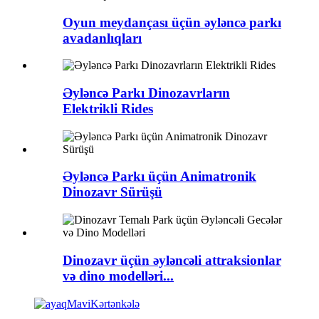
Oyun meydançası üçün əyləncə parkı
avadanlıqları
Əyləncə Parkı Dinozavrların
Elektrikli Rides
Əyləncə Parkı üçün Animatronik
Dinozavr Sürüşü
Dinozavr üçün əyləncəli attraksionlar
və dino modelləri...