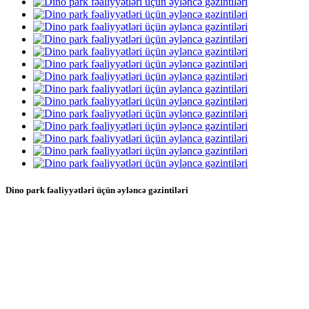
Dino park fəaliyyətləri üçün əyləncə gəzintiləri
Zigong Blue Lizard, temalı animatronik atraksionlarınızı
konsepsiyadan tamamlamaya qədər götürməyi hədəfləyən
bədii süni varlıqlar istehsalçısı olan Zigong China-da
aparıcı Animatronic Creatures rekvizit istehsalçılarından
biridir.