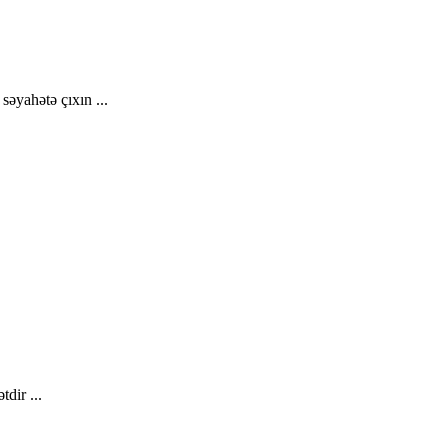
əyahətə çıxın ...
dir ...