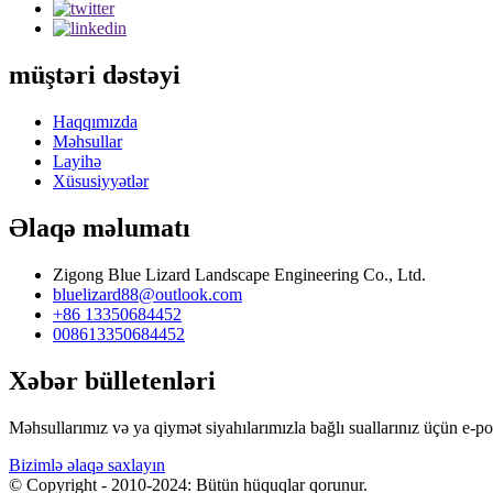
müştəri dəstəyi
Haqqımızda
Məhsullar
Layihə
Xüsusiyyətlər
Əlaqə məlumatı
Zigong Blue Lizard Landscape Engineering Co., Ltd.
bluelizard88@outlook.com
+86 13350684452
008613350684452
Xəbər bülletenləri
Məhsullarımız və ya qiymət siyahılarımızla bağlı suallarınız üçün e-p
Bizimlə əlaqə saxlayın
© Copyright - 2010-2024: Bütün hüquqlar qorunur.