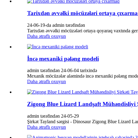
Tarixdən əvvəlki möcüzələri ortaya çıxarm
24-06-19-da admin tərəfindən
Tarixdən əvvəlki möcüzələri ortaya qoyaraq vaxtında geri
Daha ətraflı oxuyun
İncə mexaniki pələng modeli
admin tərəfindən 24-06-04 tarixində
Mexanik möcüzələr aləmində incə mexaniki pələng modeli,
Daha ətraflı oxuyun
Zigong Blue Lizard Landşaft Mühəndisliyi Ş
admin tərəfindən 24-05-29
Şirkət Tayland sərgisi - Dinosaur Zigong Blue Lizard Land
Daha ətraflı oxuyun