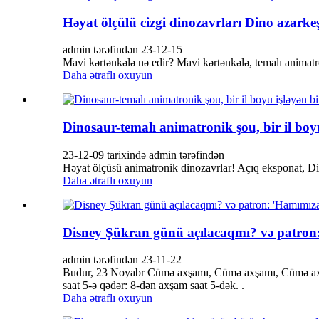
Həyat ölçülü cizgi dinozavrları Dino azarkeşl
admin tərəfindən 23-12-15
Mavi kərtənkələ nə edir? Mavi kərtənkələ, temalı animatron
Daha ətraflı oxuyun
Dinosaur-temalı animatronik şou, bir il boyu 
23-12-09 tarixində admin tərəfindən
Həyat ölçüsü animatronik dinozavrlar! Açıq eksponat, Dino
Daha ətraflı oxuyun
Disney Şükran günü açılacaqmı? və patron
admin tərəfindən 23-11-22
Budur, 23 Noyabr Cümə axşamı, Cümə axşamı, Cümə axşa
saat 5-ə qədər: 8-dən axşam saat 5-dək. .
Daha ətraflı oxuyun