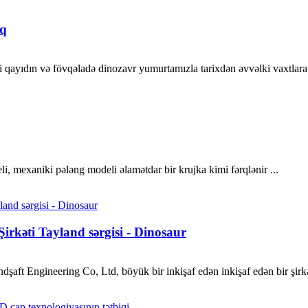
aq
 qayıdın və fövqəladə dinozavr yumurtamızla tarixdən əvvəlki vaxtlara s
 mexaniki pələng modeli əlamətdar bir krujka kimi fərqlənir ...
irkəti Tayland sərgisi - Dinosaur
şaft Engineering Co, Ltd, böyük bir inkişaf edən inkişaf edən bir şirkət