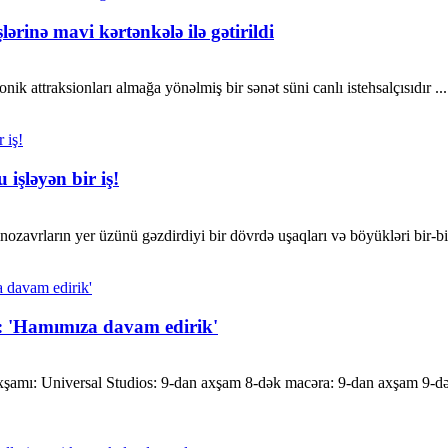
ərinə mavi kərtənkələ ilə gətirildi
ik attraksionları almağa yönəlmiş bir sənət süni canlı istehsalçısıdır ...
işləyən bir iş!
zavrların yer üzünü gəzdirdiyi bir dövrdə uşaqları və böyükləri bir-bir
: 'Hamımıza davam edirik'
mı: Universal Studios: 9-dan axşam 8-dək macəra: 9-dan axşam 9-dək