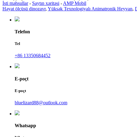
İsti məhsullar
-
Saytın xəritəsi
-
AMP Mobil
Həyat ölçüsü dinozavr
,
Yüksək Texnologiyalı Animatronik Heyvan
,
Telefon
Tel
+86 13350684452
E-poçt
E-poçt
bluelizard88@outlook.com
Whatsapp