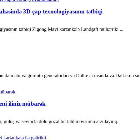
ahəsində 3D çap texnologiyasının tətbiqi
yasının tətbiqi Zigong Mavi kərtənkələ Landşaft mühərriki ...
da mətn və görüntü generatorları və Dall-e arxasında və Dall-e-də sınaq
ni iliniz mübarək
lh, gülüş və sevinclə dolu gözəl bir tətil mövsümü arzulayırıq.