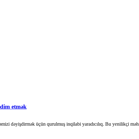
əqdim etmək
əmizi dəyişdirmək üçün qurulmuş inqilabi yaradıcılıq. Bu yenilikçi məhsu