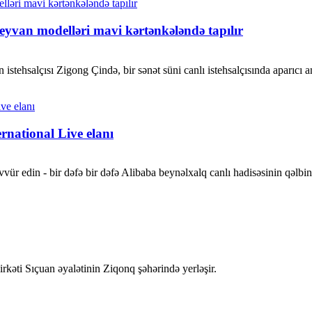
yvan modelləri mavi kərtənkələndə tapılır
stehsalçısı Zigong Çində, bir sənət süni canlı istehsalçısında aparıcı ani
rnational Live elanı
vvür edin - bir dəfə bir dəfə Alibaba beynəlxalq canlı hadisəsinin qəlb
rkəti Sıçuan əyalətinin Ziqonq şəhərində yerləşir.