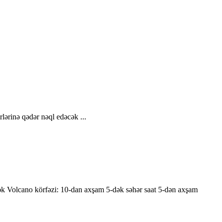
lərinə qədər nəql edəcək ...
 Volcano körfəzi: 10-dan axşam 5-dək səhər saat 5-dən axşam