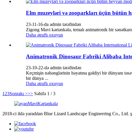
Elm muzeyləri və zooparkları üçün bütün he
23-11-16-da admin tərəfindən
Zigong Mavi kərtənkələ, temalı animatronik bir sənətkarın i
Daha ətraflı oxuyun
Animatronik Dinosaur Fabriki Alibaba Inte
23-10-22-də admin tərəfindən
Keçmişin nəhənglərinin həyatına gəldiyi bir dünyanı təsə
bir dünya ...
Daha ətraflı oxuyun
1
2
3
Sonrakı >
>>
Səhifə 1 / 3
2018-ci ildə yaradılan Blue Lizard Landscape Engineering Co., Ltd. şi