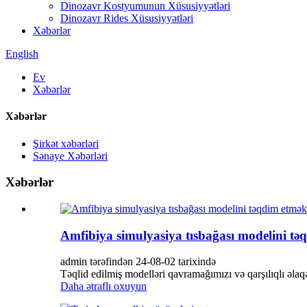
Dinozavr Kostyumunun Xüsusiyyətləri
Dinozavr Rides Xüsusiyyətləri
Xəbərlər
English
Ev
Xəbərlər
Xəbərlər
Şirkət xəbərləri
Sənaye Xəbərləri
Xəbərlər
Amfibiya simulyasiya tısbağası modelini t
admin tərəfindən 24-08-02 tarixində
Təqlid edilmiş modelləri qavramağımızı və qarşılıqlı əlaq
Daha ətraflı oxuyun