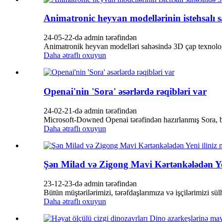
Animatronic heyvan modellərinin istehsalı s
24-05-22-də admin tərəfindən
Animatronik heyvan modelləri sahəsində 3D çap texnologi
Daha ətraflı oxuyun
Openai'nin 'Sora' əsərlərdə rəqibləri var
24-02-21-də admin tərəfindən
Microsoft-Downed Openai tərəfindən hazırlanmış Sora, bu 
Daha ətraflı oxuyun
Şən Milad və Zigong Mavi Kərtənkələdən Ye
23-12-23-də admin tərəfindən
Bütün müştərilərimizi, tərəfdaşlarımıza və işçilərimizi sü
Daha ətraflı oxuyun