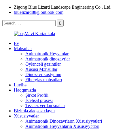
Zigong Blue Lizard Landscape Engineering Co., Ltd.
bluelizard88@outlook.com
Ev
Məhsullar
Animatronik Heyvanlar
Animatronik dinozavrlar
Əyləncəli gəzintilər
Xüsusi Məhsullar
Dinozavr kostyumu
Fiberglas məhsulları
Layihə
Haqqımızda
Şirkət Profili
İstehsal prosesi
Tez-tez verilən suallar
Bizimlə əlaqə saxlayın
Xüsusiyyətlər
Animatronik Dinozavrların Xüsusiyyətləri
Animatronik Heyvanların Xüsusiyyətləri