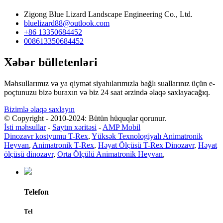
Zigong Blue Lizard Landscape Engineering Co., Ltd.
bluelizard88@outlook.com
+86 13350684452
008613350684452
Xəbər bülletenləri
Məhsullarımız və ya qiymət siyahılarımızla bağlı suallarınız üçün e-
poçtunuzu bizə buraxın və biz 24 saat ərzində əlaqə saxlayacağıq.
Bizimlə əlaqə saxlayın
© Copyright - 2010-2024: Bütün hüquqlar qorunur.
İsti məhsullar
-
Saytın xəritəsi
-
AMP Mobil
Dinozavr kostyumu T-Rex
,
Yüksək Texnologiyalı Animatronik
Heyvan
,
Animatronik T-Rex
,
Həyat Ölçüsü T-Rex Dinozavr
,
Həyat
ölçüsü dinozavr
,
Orta Ölçülü Animatronik Heyvan
,
Telefon
Tel