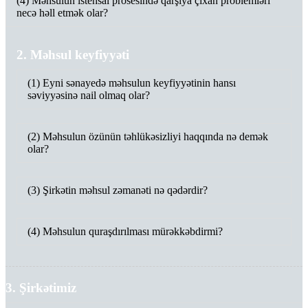
(4) Məhsulun istehsal prosesində qarşıya çıxan problemləri
necə həll etmək olar?
2. Məhsul keyfiyyəti
(1) Eyni sənayedə məhsulun keyfiyyətinin hansı
səviyyəsinə nail olmaq olar?
(2) Məhsulun özünün təhlükəsizliyi haqqında nə demək
olar?
(3) Şirkətin məhsul zəmanəti nə qədərdir?
(4) Məhsulun quraşdırılması mürəkkəbdirmi?
3. Şirkətimiz