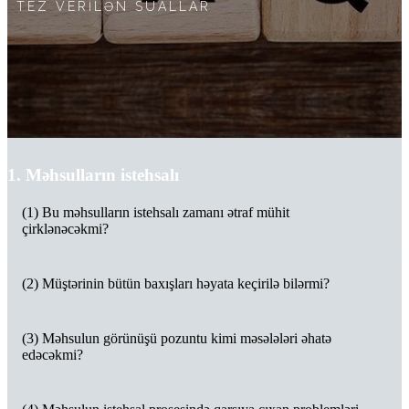
TEZ VERİLƏN SUALLAR
1. Məhsulların istehsalı
(1) Bu məhsulların istehsalı zamanı ətraf mühit
çirklənəcəkmi?
(2) Müştərinin bütün baxışları həyata keçirilə bilərmi?
(3) Məhsulun görünüşü pozuntu kimi məsələləri əhatə
edəcəkmi?