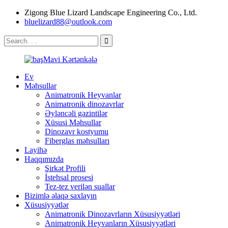
Zigong Blue Lizard Landscape Engineering Co., Ltd.
bluelizard88@outlook.com
Ev
Məhsullar
Animatronik Heyvanlar
Animatronik dinozavrlar
Əyləncəli gəzintilər
Xüsusi Məhsullar
Dinozavr kostyumu
Fiberglas məhsulları
Layihə
Haqqımızda
Şirkət Profili
İstehsal prosesi
Tez-tez verilən suallar
Bizimlə əlaqə saxlayın
Xüsusiyyətlər
Animatronik Dinozavrların Xüsusiyyətləri
Animatronik Heyvanların Xüsusiyyətləri