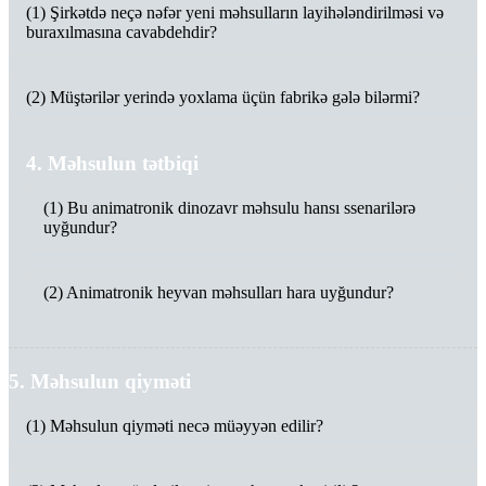
(1) Şirkətdə neçə nəfər yeni məhsulların layihələndirilməsi və
buraxılmasına cavabdehdir?
(2) Müştərilər yerində yoxlama üçün fabrikə gələ bilərmi?
4. Məhsulun tətbiqi
(1) Bu animatronik dinozavr məhsulu hansı ssenarilərə
uyğundur?
(2) Animatronik heyvan məhsulları hara uyğundur?
5. Məhsulun qiyməti
(1) Məhsulun qiyməti necə müəyyən edilir?