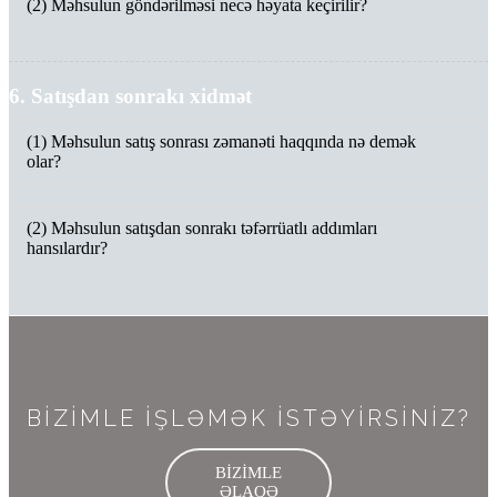
(2) Məhsulun göndərilməsi necə həyata keçirilir?
6. Satışdan sonrakı xidmət
(1) Məhsulun satış sonrası zəmanəti haqqında nə demək
olar?
(2) Məhsulun satışdan sonrakı təfərrüatlı addımları
hansılardır?
BİZİMLE İŞLƏMƏK İSTƏYİRSİNİZ?
BİZİMLE
ƏLAQƏ