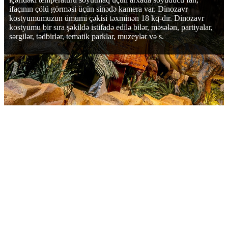
ifaçının çölü görməsi üçün sinədə kamera var. Dinozavr
kostyumumuzun ümumi çəkisi təxminən 18 kq-dır. Dinozavr
kostyumu bir sıra şəkildə istifadə edilə bilər, məsələn, partiyalar,
sərgilər, tədbirlər, tematik parklar, muzeylər və s.
PARAMETRELER
Rəng: İstənilən rəng mövcuddur.
Təqdimat müddəti: 15-30 gün və ya ödənişdən sonra sifariş
miqdarından asılıdır.
Minimum Sifariş Miqdarı: 1 Dəst.