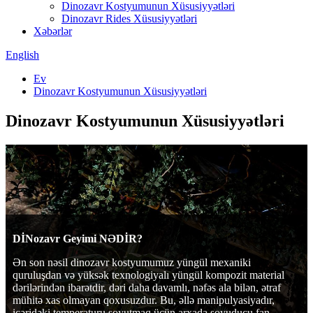
Dinozavr Kostyumunun Xüsusiyyətləri
Dinozavr Rides Xüsusiyyətləri
Xəbərlər
English
Ev
Dinozavr Kostyumunun Xüsusiyyətləri
Dinozavr Kostyumunun Xüsusiyyətləri
DİNozavr Geyimi NƏDİR?
Ən son nəsil dinozavr kostyumumuz yüngül mexaniki
quruluşdan və yüksək texnologiyalı yüngül kompozit material
dərilərindən ibarətdir, dəri daha davamlı, nəfəs ala bilən, ətraf
mühitə xas olmayan qoxusuzdur. Bu, əllə manipulyasiyadır,
içəridəki temperaturu soyutmaq üçün arxada soyuducu fan,