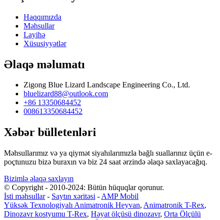
Haqqımızda
Məhsullar
Layihə
Xüsusiyyətlər
Əlaqə məlumatı
Zigong Blue Lizard Landscape Engineering Co., Ltd.
bluelizard88@outlook.com
+86 13350684452
008613350684452
Xəbər bülletenləri
Məhsullarımız və ya qiymət siyahılarımızla bağlı suallarınız üçün e-
poçtunuzu bizə buraxın və biz 24 saat ərzində əlaqə saxlayacağıq.
Bizimlə əlaqə saxlayın
© Copyright - 2010-2024: Bütün hüquqlar qorunur.
İsti məhsullar
-
Saytın xəritəsi
-
AMP Mobil
Yüksək Texnologiyalı Animatronik Heyvan
,
Animatronik T-Rex
,
Dinozavr kostyumu T-Rex
,
Həyat ölçüsü dinozavr
,
Orta Ölçülü