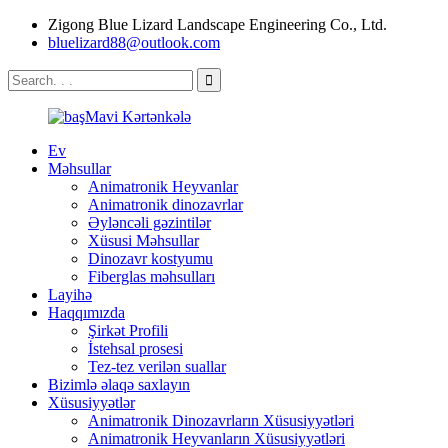
Zigong Blue Lizard Landscape Engineering Co., Ltd.
bluelizard88@outlook.com
Ev
Məhsullar
Animatronik Heyvanlar
Animatronik dinozavrlar
Əyləncəli gəzintilər
Xüsusi Məhsullar
Dinozavr kostyumu
Fiberglas məhsulları
Layihə
Haqqımızda
Şirkət Profili
İstehsal prosesi
Tez-tez verilən suallar
Bizimlə əlaqə saxlayın
Xüsusiyyətlər
Animatronik Dinozavrların Xüsusiyyətləri
Animatronik Heyvanların Xüsusiyyətləri