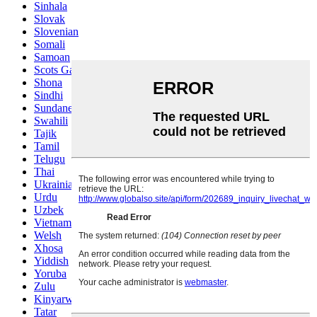
Sinhala
Slovak
Slovenian
Somali
Samoan
Scots Gaelic
Shona
Sindhi
Sundanese
Swahili
Tajik
Tamil
Telugu
Thai
Ukrainian
Urdu
Uzbek
Vietnamese
Welsh
Xhosa
Yiddish
Yoruba
Zulu
Kinyarwanda
Tatar