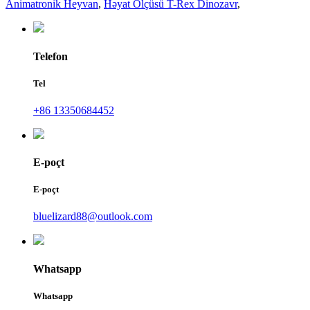
Animatronik Heyvan
,
Həyat Ölçüsü T-Rex Dinozavr
,
Telefon
Tel
+86 13350684452
E-poçt
E-poçt
bluelizard88@outlook.com
Whatsapp
Whatsapp