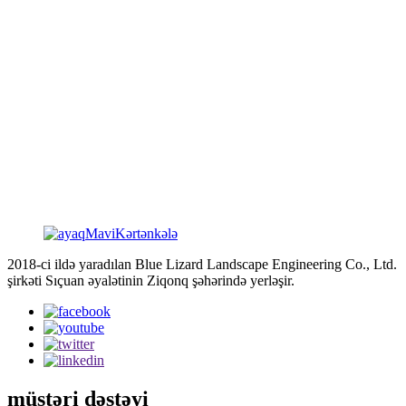
HƏRƏKƏTLƏR
1. Ağız açıq və qapalı səslə sinxronlaşdırılır.
3. Qaçarkən və yeriyərkən quyruqların sallanması.
2. Gözlər avtomatik olaraq yanıb-sönür.
4. Baş çevik hərəkət edir (baş tərpətmək, tərpətmək, yuxarı və
aşağı-soldan sağa baxmaq və s.).
2018-ci ildə yaradılan Blue Lizard Landscape Engineering Co., Ltd.
şirkəti Sıçuan əyalətinin Ziqonq şəhərində yerləşir.
müştəri dəstəyi