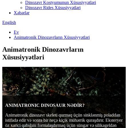
Dinozavr Kostyumunun Xüsusiyyətləri
Dinozavr Rides Xüsusiyyətləri
Xəbərlər
English
Ev
Animatronik Dinozavrların Xüsusiyyətləri
Animatronik Dinozavrların
Xüsusiyyətləri
ANIMATRONIC DINOSAUR NƏDİR?
Animatronik dinozavr skeleti qurmaq üçün sinklənmiş poladdan
istifadə edir və sonra bir neçə kiçik mühərrik quraşdırır. Eksteryer
öz xarici qabığını formalaşdırmaq üçün süngər və silikageldən