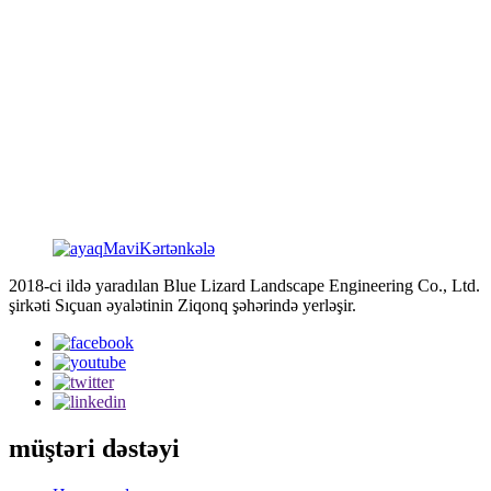
8. Ön gövdə yuxarı və aşağı və ya soldan sağa.
10. Duman spreyi.
11. Qanadların çırpılması.
Gəzinti dinozavrı fərdiləşdirilə bilər (gəzən dinozavrın tam
hərəkətləri və səsləri var, canlı görünən əsl gəzən dinozavr. 2 nəfər
onu idarə edə və idarə edə bilər, bir sürücü və bir nəzarətçi. Bu
gəzən dinozavr 4 alüminium batareya ilə işləyir, onlar uzun
müddət davam edə bilər. Tam doldurulduqdan 5 saat sonra.
2018-ci ildə yaradılan Blue Lizard Landscape Engineering Co., Ltd.
şirkəti Sıçuan əyalətinin Ziqonq şəhərində yerləşir.
müştəri dəstəyi