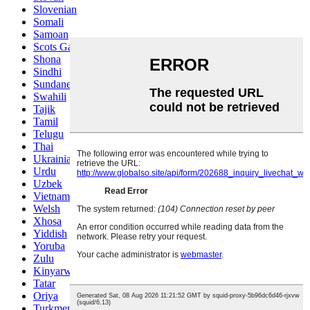
Slovenian
Somali
Samoan
Scots Gaelic
Shona
Sindhi
Sundanese
Swahili
Tajik
Tamil
Telugu
Thai
Ukrainian
Urdu
Uzbek
Vietnamese
Welsh
Xhosa
Yiddish
Yoruba
Zulu
Kinyarwanda
Tatar
Oriya
Turkmen