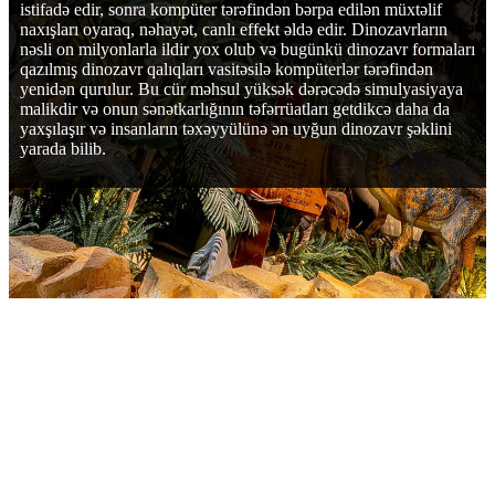
istifadə edir, sonra kompüter tərəfindən bərpa edilən müxtəlif
naxışları oyaraq, nəhayət, canlı effekt əldə edir. Dinozavrların
nəsli on milyonlarla ildir yox olub və bugünkü dinozavr formaları
qazılmış dinozavr qalıqları vasitəsilə kompüterlər tərəfindən
yenidən qurulur. Bu cür məhsul yüksək dərəcədə simulyasiyaya
malikdir və onun sənətkarlığının təfərrüatları getdikcə daha da
yaxşılaşır və insanların təxəyyülünə ən uyğun dinozavr şəklini
yarada bilib.
PARAMETRELER
Ölçü: 1m-dən 60m-ə qədər,başqa ölçülər də mövcuddur.
Rəng: İstənilən rəng mövcuddur.