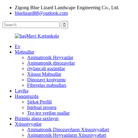
Zigong Blue Lizard Landscape Engineering Co., Ltd.
bluelizard88@outlook.com
Ev
Məhsullar
Animatronik Heyvanlar
Animatronik dinozavrlar
Əyləncəli gəzintilər
Xüsusi Məhsullar
Dinozavr kostyumu
Fiberglas məhsulları
Layihə
Haqqımızda
Şirkət Profili
İstehsal prosesi
Tez-tez verilən suallar
Bizimlə əlaqə saxlayın
Xüsusiyyətlər
Animatronik Dinozavrların Xüsusiyyətləri
Animatronik Heyvanların Xüsusiyyətləri