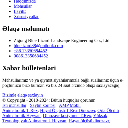
Haqqımızda
Məhsullar
Layihə
Xüsusiyyətlər
Əlaqə məlumatı
Zigong Blue Lizard Landscape Engineering Co., Ltd.
bluelizard88@outlook.com
+86 13350684452
008613350684452
Xəbər bülletenləri
Məhsullarımız və ya qiymət siyahılarımızla bağlı suallarınız üçün e-
poçtunuzu bizə buraxın və biz 24 saat ərzində əlaqə saxlayacağıq.
Bizimlə əlaqə saxlayın
© Copyright - 2010-2024: Bütün hüquqlar qorunur.
İsti məhsullar
-
Saytın xəritəsi
-
AMP Mobil
Animatronik T-Rex
,
Həyat Ölçüsü T-Rex Dinozavr
,
Orta Ölçülü
Animatronik Heyvan
,
Dinozavr kostyumu T-Rex
,
Yüksək
Texnologiyalı Animatronik Heyvan
,
Həyat ölçüsü dinozavr
,