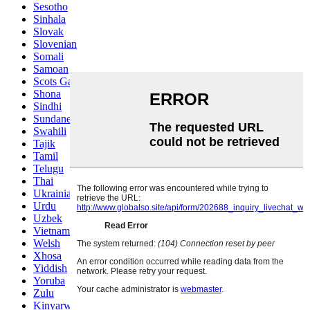
Sesotho
Sinhala
Slovak
Slovenian
Somali
Samoan
Scots Gaelic
Shona
Sindhi
Sundanese
Swahili
Tajik
Tamil
Telugu
Thai
Ukrainian
Urdu
Uzbek
Vietnamese
Welsh
Xhosa
Yiddish
Yoruba
Zulu
Kinyarwanda