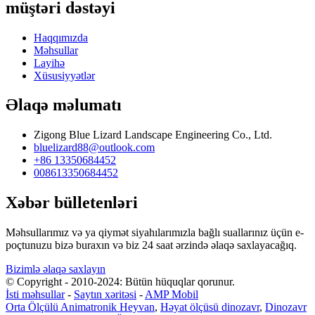
müştəri dəstəyi
Haqqımızda
Məhsullar
Layihə
Xüsusiyyətlər
Əlaqə məlumatı
Zigong Blue Lizard Landscape Engineering Co., Ltd.
bluelizard88@outlook.com
+86 13350684452
008613350684452
Xəbər bülletenləri
Məhsullarımız və ya qiymət siyahılarımızla bağlı suallarınız üçün e-
poçtunuzu bizə buraxın və biz 24 saat ərzində əlaqə saxlayacağıq.
Bizimlə əlaqə saxlayın
© Copyright - 2010-2024: Bütün hüquqlar qorunur.
İsti məhsullar
-
Saytın xəritəsi
-
AMP Mobil
Orta Ölçülü Animatronik Heyvan
,
Həyat ölçüsü dinozavr
,
Dinozavr