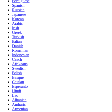
Portuguese
Spanish
Russian
Japanese
Korean
Arabic
Irish
Greek
Turkish
Italian
Danish
Romanian
Indonesian
Czech
Afrikaans
Swedish
Polish
Basque
Catalan
Esperanto
Hindi
Lao
Albanian
Amharic
Armenian