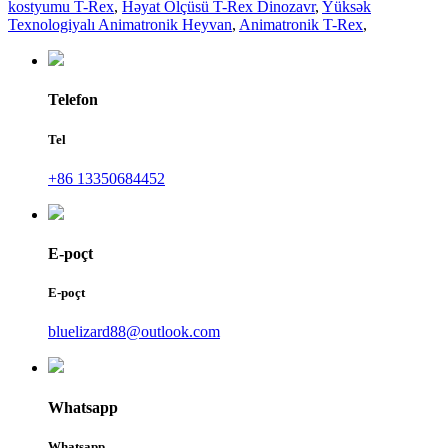
kostyumu T-Rex
,
Həyat Ölçüsü T-Rex Dinozavr
,
Yüksək
Texnologiyalı Animatronik Heyvan
,
Animatronik T-Rex
,
Telefon
Tel
+86 13350684452
E-poçt
E-poçt
bluelizard88@outlook.com
Whatsapp
Whatsapp