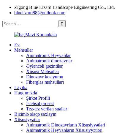
Zigong Blue Lizard Landscape Engineering Co., Ltd.
bluelizard88@outlook.com
Ev
Məhsullar
Animatronik Heyvanlar
Animatronik dinozavrlar
Əyləncəli gəzintilər
Xüsusi Məhsullar
Dinozavr kostyumu
Fiberglas məhsulları
Layihə
Haqqımızda
Şirkət Profili
İstehsal prosesi
Tez-tez verilən suallar
Bizimlə əlaqə saxlayın
Xüsusiyyətlər
Animatronik Dinozavrların Xüsusiyyətləri
Animatronik Heyvanların Xüsusiyyətləri