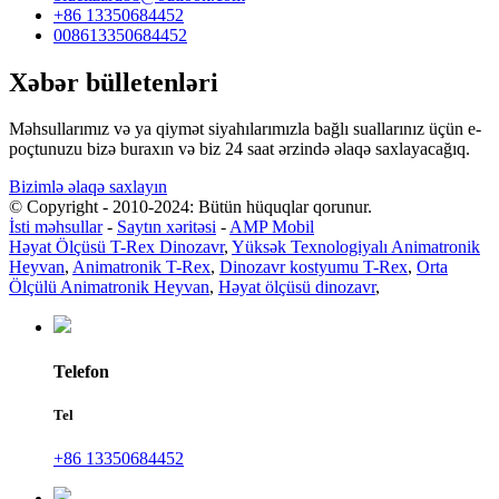
+86 13350684452
008613350684452
Xəbər bülletenləri
Məhsullarımız və ya qiymət siyahılarımızla bağlı suallarınız üçün e-
poçtunuzu bizə buraxın və biz 24 saat ərzində əlaqə saxlayacağıq.
Bizimlə əlaqə saxlayın
© Copyright - 2010-2024: Bütün hüquqlar qorunur.
İsti məhsullar
-
Saytın xəritəsi
-
AMP Mobil
Həyat Ölçüsü T-Rex Dinozavr
,
Yüksək Texnologiyalı Animatronik
Heyvan
,
Animatronik T-Rex
,
Dinozavr kostyumu T-Rex
,
Orta
Ölçülü Animatronik Heyvan
,
Həyat ölçüsü dinozavr
,
Telefon
Tel
+86 13350684452