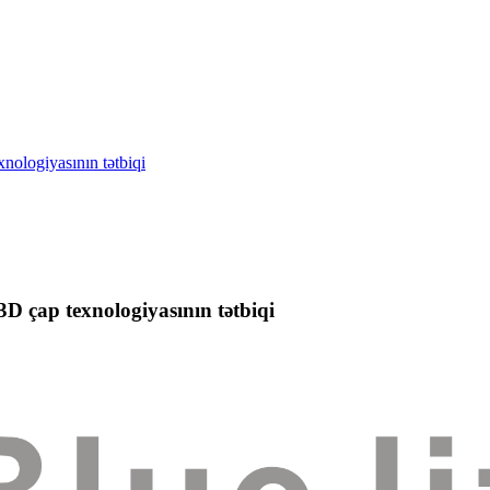
nologiyasının tətbiqi
3D çap texnologiyasının tətbiqi