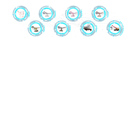
1. İdarəetmə qutusu: Müstəqil olaraq hazırlanmış dördüncü
nəsil idarəetmə qutusu.
2. Mexanik Çərçivə: Paslanmayan polad və fırçasız
mühərriklər uzun illərdir dinozavrların hazırlanmasında
istifadə olunur. Modelləşdirmə prosesi başlamazdan əvvəl
hər bir dinozavrın mexaniki çərçivəsi minimum 24 saat
ərzində davamlı və operativ sınaqdan keçiriləcək.
3. Modelləşdirmə: Yüksək sıxlıqlı köpük modelin ən
yüksək keyfiyyətdə görünüşünü və hisslərini təmin edir.
4. Oyma: Peşəkar oyma ustalarının 10 ildən çox təcrübəsi
var. Onlar dinozavr skeletlərinə və elmi məlumatlara