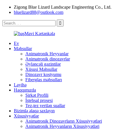
Zigong Blue Lizard Landscape Engineering Co., Ltd.
bluelizard88@outlook.com
Ev
Məhsullar
Animatronik Heyvanlar
Animatronik dinozavrlar
Əyləncəli gəzintilər
Xüsusi Məhsullar
Dinozavr kostyumu
Fiberglas məhsulları
Layihə
Haqqımızda
Şirkət Profili
İstehsal prosesi
Tez-tez verilən suallar
Bizimlə əlaqə saxlayın
Xüsusiyyətlər
Animatronik Dinozavrların Xüsusiyyətləri
Animatronik Heyvanların Xüsusiyyətləri