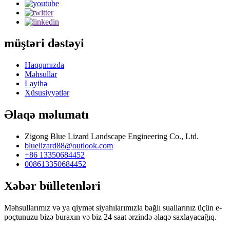
müştəri dəstəyi
Haqqımızda
Məhsullar
Layihə
Xüsusiyyətlər
Əlaqə məlumatı
Zigong Blue Lizard Landscape Engineering Co., Ltd.
bluelizard88@outlook.com
+86 13350684452
008613350684452
Xəbər bülletenləri
Məhsullarımız və ya qiymət siyahılarımızla bağlı suallarınız üçün e-
poçtunuzu bizə buraxın və biz 24 saat ərzində əlaqə saxlayacağıq.