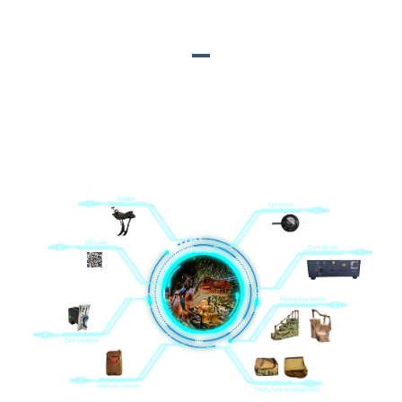
ƏSAS MATERİALLAR
1. Fiberglas süni qaya; 2. Dinamiklər; 3. Uzaqdan
idarəetmə; 4. Yəhər; 5. İdarəetmə qutusu; 6. Fiberglas
nərdivan; 7. Sikkə seçicisi; 8. QR kodu