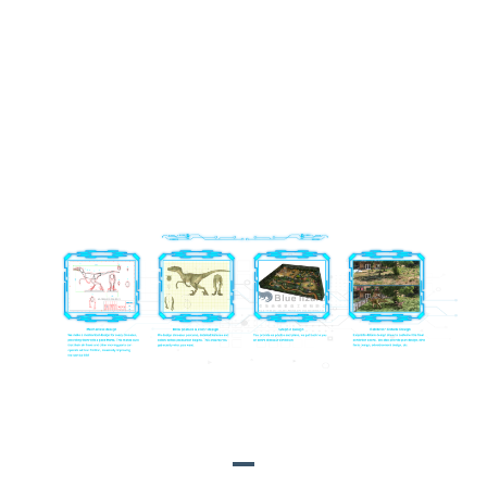
P.S: Məhsulun tərtibatının daha rəngli görünməsi üçün biz
süni örtük, kiçik hasarlar, süni bitkilər, süni fon örtüyü,
LED işıq dəstləri və müxtəlif formalı nərdivanlar kimi
daha çox dəstəkləyici məhsullar təqdim edə bilərik.
MƏHSUL ÜZRƏ