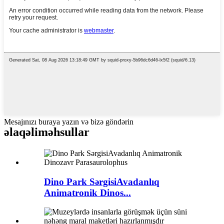
Mesajınızı buraya yazın və bizə göndərin
əlaqəli
məhsullar
Dino Park SərgisiAvadanlıq
Animatronik Dinos...