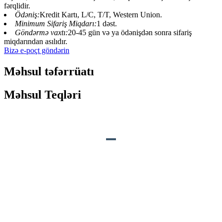
fərqlidir.
Ödəniş:
Kredit Kartı, L/C, T/T, Western Union.
Minimum Sifariş Miqdarı:
1 dəst.
Göndərmə vaxtı:
20-45 gün və ya ödənişdən sonra sifariş
miqdarından asılıdır.
Bizə e-poçt göndərin
Məhsul təfərrüatı
Məhsul Teqləri
MƏHSULUN TƏSVİRİ
Səs:
Dinozavrların gurultusu və nəfəs alma səsləri.
Hərəkətlər:
1. Ağız açıq və qapalı səslə sinxronlaşdırılır.
2. Gözlər qırpır.