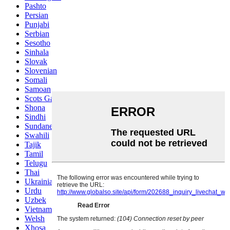
Pashto
Persian
Punjabi
Serbian
Sesotho
Sinhala
Slovak
Slovenian
Somali
Samoan
Scots Gaelic
Shona
Sindhi
Sundanese
Swahili
Tajik
Tamil
Telugu
Thai
Ukrainian
Urdu
Uzbek
Vietnamese
Welsh
Xhosa