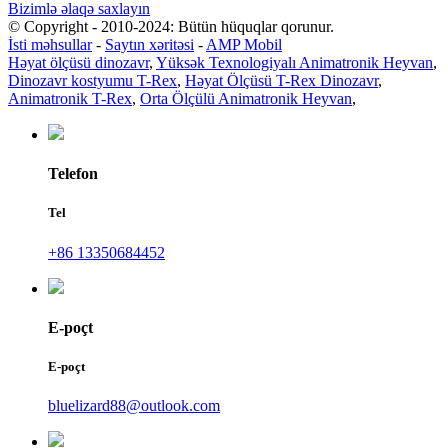
Bizimlə əlaqə saxlayın
© Copyright - 2010-2024: Bütün hüquqlar qorunur.
İsti məhsullar
-
Saytın xəritəsi
-
AMP Mobil
Həyat ölçüsü dinozavr
,
Yüksək Texnologiyalı Animatronik Heyvan
,
Dinozavr kostyumu T-Rex
,
Həyat Ölçüsü T-Rex Dinozavr
,
Animatronik T-Rex
,
Orta Ölçülü Animatronik Heyvan
,
Telefon
Tel
+86 13350684452
E-poçt
E-poçt
bluelizard88@outlook.com