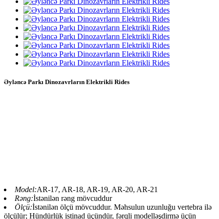
Əyləncə Parkı Dinozavrların Elektrikli Rides
Əyləncəli dinozavrların elektrik gəzintiləri, əyləncəli
dinozavrların gəzintisi Parasaurolophus,, əyləncəli
dinozavrların gəzintisi, əyləncəli gəzintilər, dinozavrların
gəzintiləri, Blue Lizard dinozavr kostyumu, şüşə lifli
heykəl və mövzu parkı məhsullarının peşəkar
istehsalçısıdır, Biz artıq müştərilərə onlarla parkı
yekunlaşdırmağa kömək edirik.
Model:
AR-17, AR-18, AR-19, AR-20, AR-21
Rəng:
İstənilən rəng mövcuddur
Ölçü:
İstənilən ölçü mövcuddur. Məhsulun uzunluğu vertebra ilə
ölçülür; Hündürlük istinad üçündür, fərqli modelləşdirmə üçün