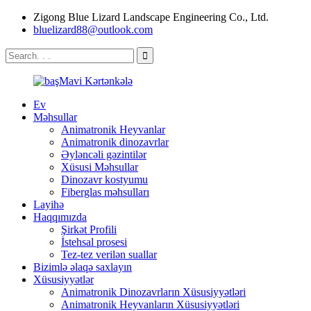
Zigong Blue Lizard Landscape Engineering Co., Ltd.
bluelizard88@outlook.com
Ev
Məhsullar
Animatronik Heyvanlar
Animatronik dinozavrlar
Əyləncəli gəzintilər
Xüsusi Məhsullar
Dinozavr kostyumu
Fiberglas məhsulları
Layihə
Haqqımızda
Şirkət Profili
İstehsal prosesi
Tez-tez verilən suallar
Bizimlə əlaqə saxlayın
Xüsusiyyətlər
Animatronik Dinozavrların Xüsusiyyətləri
Animatronik Heyvanların Xüsusiyyətləri