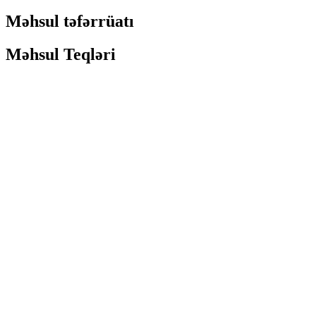
Məhsul təfərrüatı
Məhsul Teqləri
Sou
n
d
:
Dinozavrların gurultusu və nəfəs alma səsləri.
Hərəkətlər:
1. Ağız açıq və qapalı səslə sinxronlaşdırılır.
2. Gözlər qırpır.
3. Boyun yuxarı və aşağı-soldan sağa.
4. Baş yuxarı və aşağı-soldan sağa.
5. Ön ayaqlar hərəkət edir. 6.