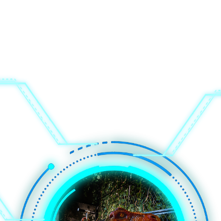
 3. Uzaqdan idarəetmə; 4. Yəhər; 5. İdarəetmə qutusu; 6. Fiberglas 