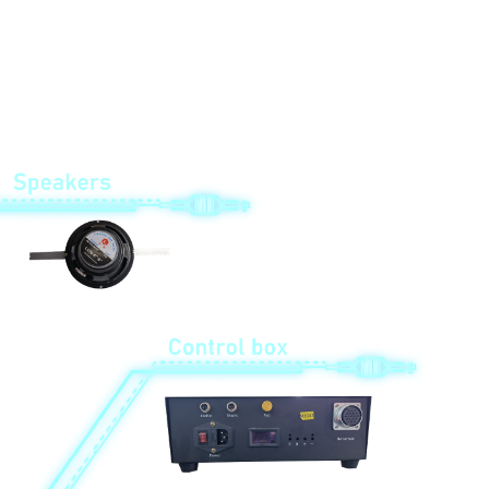
nərdivan; 7. Sikkə seçicisi; 8. QR kodu