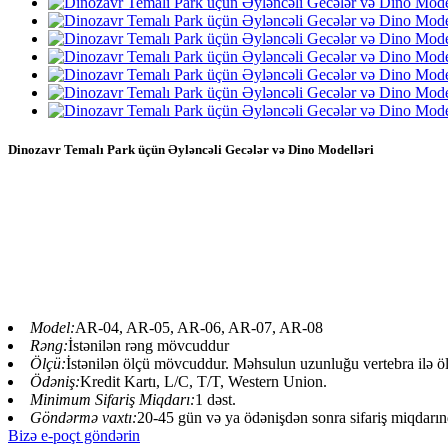
Dinozavr Temalı Park üçün Əyləncəli Gecələr və Dino Modelləri
Dinozavr Temalı Park üçün Əyləncə Gecələri və Dino Mo
Çin Mavi Kərtənkələ animatronik dinozavr gəzintisi, sikkə
dinozavr attraksionları, dinozavr attraksionları, dinozavr 
dinozavr attraksionları, dinozavr attraksionları, dinozav
,dinozavrda gəzinti, animatronik dinozavr gəzintiləri, d
Model:
AR-04, AR-05, AR-06, AR-07, AR-08
Rəng:
İstənilən rəng mövcuddur
Ölçü:
İstənilən ölçü mövcuddur. Məhsulun uzunluğu vertebra ilə ölç
Ödəniş:
Kredit Kartı, L/C, T/T, Western Union.
Minimum Sifariş Miqdarı:
1 dəst.
Göndərmə vaxtı:
20-45 gün və ya ödənişdən sonra sifariş miqdarınd
Bizə e-poçt göndərin