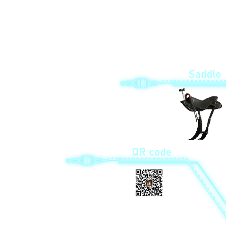
1. Fiberglas süni qaya; 2. Dinamiklər;