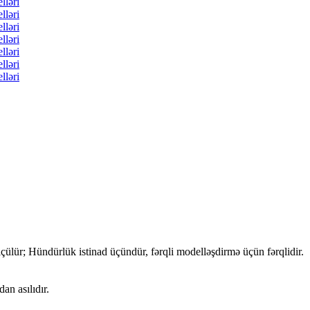
delləri, Dinozavr Karnavalı Əyləncə Parkı Gəzintiləri, 
 ilə idarə olunan dinozavr gəzintisi, xüsusi dinozavr gəzin
attraksionları, dinozavr attraksionları, dinozavr attraksion
rların avadanlığı, dinozavrların avadanlığı, dinozavrların
inozavr sürmə məhsulları.
ülür; Hündürlük istinad üçündür, fərqli modelləşdirmə üçün fərqlidir.
an asılıdır.