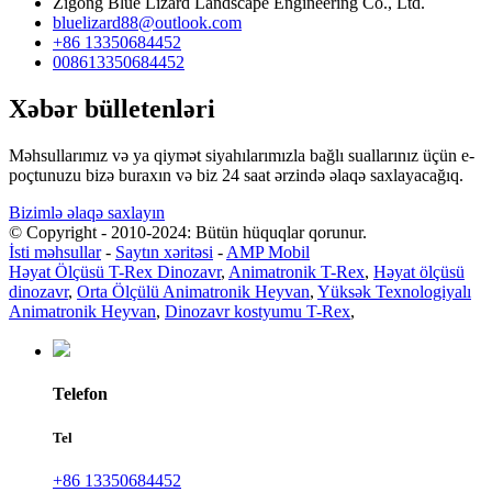
Zigong Blue Lizard Landscape Engineering Co., Ltd.
bluelizard88@outlook.com
+86 13350684452
008613350684452
Xəbər bülletenləri
Məhsullarımız və ya qiymət siyahılarımızla bağlı suallarınız üçün e-
poçtunuzu bizə buraxın və biz 24 saat ərzində əlaqə saxlayacağıq.
Bizimlə əlaqə saxlayın
© Copyright - 2010-2024: Bütün hüquqlar qorunur.
İsti məhsullar
-
Saytın xəritəsi
-
AMP Mobil
Həyat Ölçüsü T-Rex Dinozavr
,
Animatronik T-Rex
,
Həyat ölçüsü
dinozavr
,
Orta Ölçülü Animatronik Heyvan
,
Yüksək Texnologiyalı
Animatronik Heyvan
,
Dinozavr kostyumu T-Rex
,
Telefon
Tel
+86 13350684452