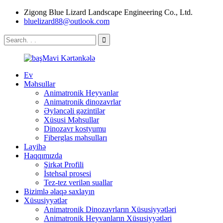
Zigong Blue Lizard Landscape Engineering Co., Ltd.
bluelizard88@outlook.com
Ev
Məhsullar
Animatronik Heyvanlar
Animatronik dinozavrlar
Əyləncəli gəzintilər
Xüsusi Məhsullar
Dinozavr kostyumu
Fiberglas məhsulları
Layihə
Haqqımızda
Şirkət Profili
İstehsal prosesi
Tez-tez verilən suallar
Bizimlə əlaqə saxlayın
Xüsusiyyətlər
Animatronik Dinozavrların Xüsusiyyətləri
Animatronik Heyvanların Xüsusiyyətləri