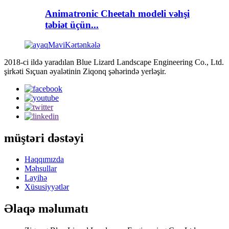
Animatronic Cheetah modeli vəhşi
təbiət üçün...
2018-ci ildə yaradılan Blue Lizard Landscape Engineering Co., Ltd.
şirkəti Sıçuan əyalətinin Ziqonq şəhərində yerləşir.
müştəri dəstəyi
Haqqımızda
Məhsullar
Layihə
Xüsusiyyətlər
Əlaqə məlumatı