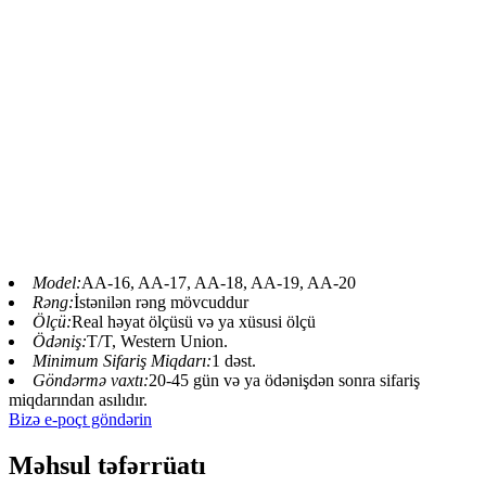
Muzeylərdə zooparklar və mövzu
partiyaları üçün xüsusi bütün heyvan
modeli, süni sehrli robot heyvanlar və
əlaqəli əyləncə gəzintiləri və müxtəlif növ
sehrli və xəyalpərəst canavar varlıqlar
tamaşaçılarla qarşılıqlı əlaqə yaratmaq
üçün yaradılmışdır.
Model:
AA-16, AA-17, AA-18, AA-19, AA-20
Rəng:
İstənilən rəng mövcuddur
Ölçü:
Real həyat ölçüsü və ya xüsusi ölçü
Ödəniş:
T/T, Western Union.
Minimum Sifariş Miqdarı:
1 dəst.
Göndərmə vaxtı:
20-45 gün və ya ödənişdən sonra sifariş
miqdarından asılıdır.
Bizə e-poçt göndərin
Məhsul təfərrüatı