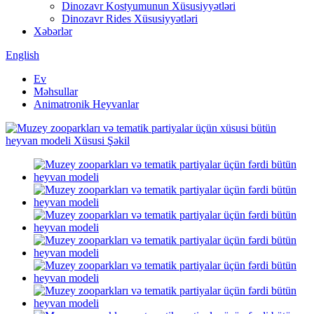
Dinozavr Kostyumunun Xüsusiyyətləri
Dinozavr Rides Xüsusiyyətləri
Xəbərlər
English
Ev
Məhsullar
Animatronik Heyvanlar