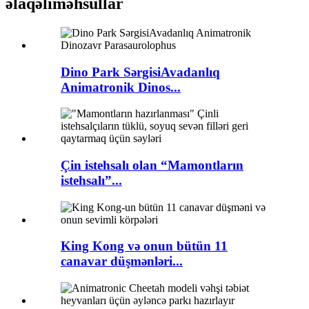
əlaqəli
məhsullar
Dino Park SərgisiAvadanlıq
Animatronik Dinos...
Çin istehsalı olan “Mamontların
istehsalı”...
King Kong və onun bütün 11
canavar düşmənləri...