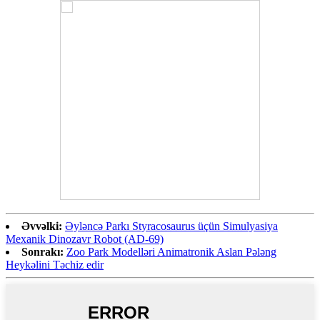
Əvvəlki:
Əyləncə Parkı Styracosaurus üçün Simulyasiya
Mexanik Dinozavr Robot (AD-69)
Sonrakı:
Zoo Park Modelləri Animatronik Aslan Pələng
Heykəlini Təchiz edir