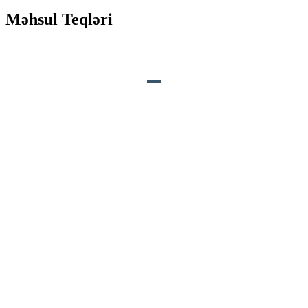
Məhsul Teqləri
MƏHSULUN TƏSVİRİ
Səs:
Müvafiq heyvan səsi və ya xüsusi digər
səslər.
Hərəkətlər:
1. Ağızın səslə sinxronlaşması və
bağlanması;
2. Baş soldan sağa hərəkət edir;
3. Boyun yuxarıdan aşağıya doğru
hərəkət edir;