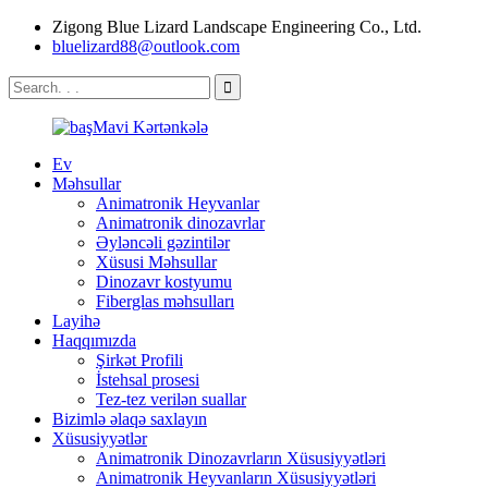
Zigong Blue Lizard Landscape Engineering Co., Ltd.
bluelizard88@outlook.com
Ev
Məhsullar
Animatronik Heyvanlar
Animatronik dinozavrlar
Əyləncəli gəzintilər
Xüsusi Məhsullar
Dinozavr kostyumu
Fiberglas məhsulları
Layihə
Haqqımızda
Şirkət Profili
İstehsal prosesi
Tez-tez verilən suallar
Bizimlə əlaqə saxlayın
Xüsusiyyətlər
Animatronik Dinozavrların Xüsusiyyətləri
Animatronik Heyvanların Xüsusiyyətləri