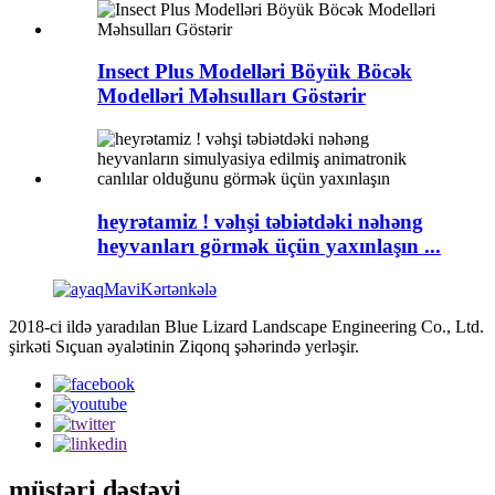
Insect Plus Modelləri Böyük Böcək
Modelləri Məhsulları Göstərir
heyrətamiz ! vəhşi təbiətdəki nəhəng
heyvanları görmək üçün yaxınlaşın ...
2018-ci ildə yaradılan Blue Lizard Landscape Engineering Co., Ltd.
şirkəti Sıçuan əyalətinin Ziqonq şəhərində yerləşir.
müştəri dəstəyi