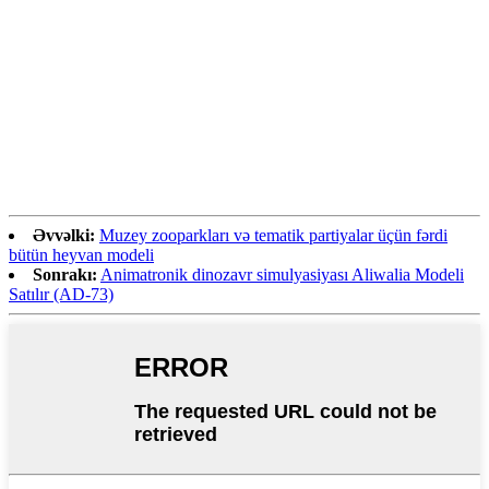
fərddə unikaldır. Pələng dünyanın
xarizmatik meqafaunasının ən tanınan və
populyarlarından biridir. O, bütün tarixi
diapazonu boyunca qədim mifologiyada və
mədəniyyətlərin folklorunda mühüm yer
tuturdu.
Əvvəlki:
Muzey zooparkları və tematik partiyalar üçün fərdi
bütün heyvan modeli
Sonrakı:
Animatronik dinozavr simulyasiyası Aliwalia Modeli
Satılır (AD-73)