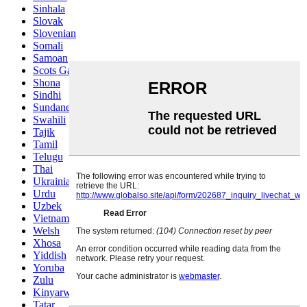
Sinhala
Slovak
Slovenian
Somali
Samoan
Scots Gaelic
Shona
Sindhi
Sundanese
Swahili
Tajik
Tamil
Telugu
Thai
Ukrainian
Urdu
Uzbek
Vietnamese
Welsh
Xhosa
Yiddish
Yoruba
Zulu
Kinyarwanda
Tatar