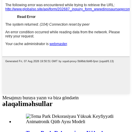
Mesajınızı buraya yazın və bizə göndərin
əlaqəli
məhsullar