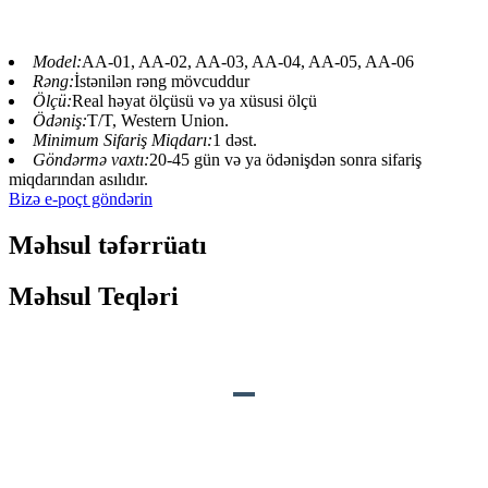
Model:
AA-01, AA-02, AA-03, AA-04, AA-05, AA-06
Rəng:
İstənilən rəng mövcuddur
Ölçü:
Real həyat ölçüsü və ya xüsusi ölçü
Ödəniş:
T/T, Western Union.
Minimum Sifariş Miqdarı:
1 dəst.
Göndərmə vaxtı:
20-45 gün və ya ödənişdən sonra sifariş
miqdarından asılıdır.
Bizə e-poçt göndərin
Məhsul təfərrüatı
Məhsul Teqləri
MƏHSULUN TƏSVİRİ
Səs:
Müvafiq heyvan səsi və ya xüsusi
digər səslər.