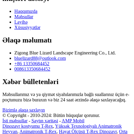
Haqqımızda
Məhsullar
Layihə
Xüsusiyyətlər
Əlaqə məlumatı
Zigong Blue Lizard Landscape Engineering Co., Ltd.
bluelizard88@outlook.com
+86 13350684452
008613350684452
Xəbər bülletenləri
Məhsullarımız və ya qiymət siyahılarımızla bağlı suallarınız üçün e-
poçtunuzu bizə buraxın və biz 24 saat ərzində əlaqə saxlayacağıq.
Bizimlə əlaqə saxlayın
© Copyright - 2010-2024: Bütün hüquqlar qorunur.
İsti məhsullar
-
Saytın xəritəsi
-
AMP Mobil
Dinozavr kostyumu T-Rex
,
Yüksək Texnologiyalı Animatronik
Heyvan
,
Animatronik T-Rex
,
Həyat Ölçüsü T-Rex Dinozavr
,
Orta