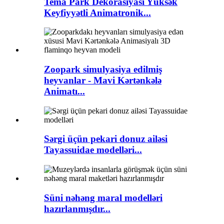
Tema Park Dekorasiyası Yüksək
Keyfiyyətli Animatronik...
Zoopark simulyasiya edilmiş
heyvanlar - Mavi Kərtənkələ
Animatı...
Sərgi üçün pekari donuz ailəsi
Tayassuidae modelləri...
Süni nəhəng maral modelləri
hazırlanmışdır...