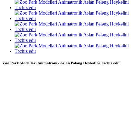
Zoo Park Modelləri Animatronik Aslan Pələng Heykəlini Təchiz edir
Xüsusi zoopark heyvan modelləri, Xüsusi
animatronik modellər, Pələng modelləri,
şir modelləri, fil modelləri kimi tematik
park anima modelləri, Blue Lizard,
konsepsiyadan tamamlanana qədər
temalı animatronik attraksionlarınızı
almağa yönəlmiş bir sənət süni varlıq
istehsalçısıdır.