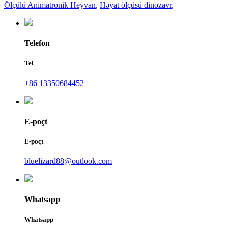
Ölçülü Animatronik Heyvan
,
Həyat ölçüsü dinozavr
,
Telefon
Tel
+86 13350684452
E-poçt
E-poçt
bluelizard88@outlook.com
Whatsapp
Whatsapp