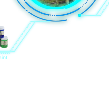
 yoxlanılıb. Onların hamısı lazımi müvafiq sertifikatlara malikdir və mü