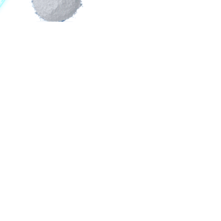
kəmməl ətraf mühitin mühafizəsi standartlarına çatmışdır.