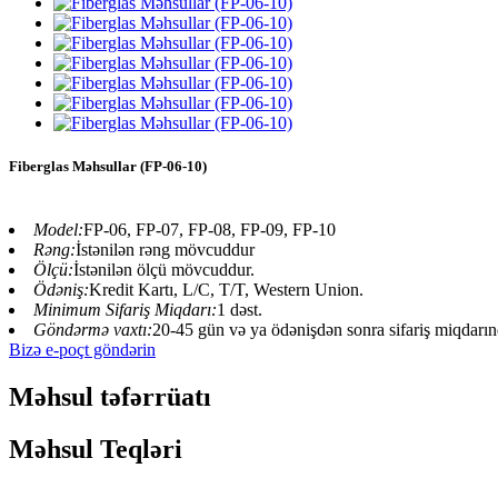
Fiberglas Məhsullar (FP-06-10)
Model:
FP-06, FP-07, FP-08, FP-09, FP-10
Rəng:
İstənilən rəng mövcuddur
Ölçü:
İstənilən ölçü mövcuddur.
Ödəniş:
Kredit Kartı, L/C, T/T, Western Union.
Minimum Sifariş Miqdarı:
1 dəst.
Göndərmə vaxtı:
20-45 gün və ya ödənişdən sonra sifariş miqdarınd
Bizə e-poçt göndərin
Məhsul təfərrüatı
Məhsul Teqləri