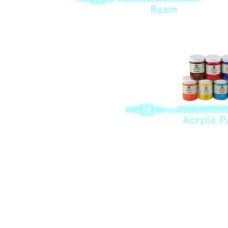
Bütün material və aksesuar təchizatçıları satınalma şöbəmiz tərəfindən