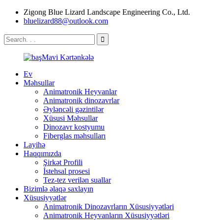
Zigong Blue Lizard Landscape Engineering Co., Ltd.
bluelizard88@outlook.com
Ev
Məhsullar
Animatronik Heyvanlar
Animatronik dinozavrlar
Əyləncəli gəzintilər
Xüsusi Məhsullar
Dinozavr kostyumu
Fiberglas məhsulları
Layihə
Haqqımızda
Şirkət Profili
İstehsal prosesi
Tez-tez verilən suallar
Bizimlə əlaqə saxlayın
Xüsusiyyətlər
Animatronik Dinozavrların Xüsusiyyətləri
Animatronik Heyvanların Xüsusiyyətləri