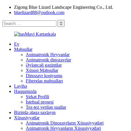
Zigong Blue Lizard Landscape Engineering Co., Ltd.
bluelizard88@outlook.com
Ev
Məhsullar
Animatronik Heyvanlar
Animatronik dinozavrlar
Əyləncəli gəzintilər
Xüsusi Məhsullar
Dinozavr kostyumu
Fiberglas məhsulları
Layihə
Haqqımızda
Şirkət Profili
İstehsal prosesi
Tez-tez verilən suallar
Bizimlə əlaqə saxlayın
Xüsusiyyətlər
Animatronik Dinozavrların Xüsusiyyətləri
Animatronik Heyvanların Xüsusiyyətləri