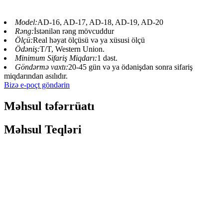
Model:
AD-16, AD-17, AD-18, AD-19, AD-20
Rəng:
İstənilən rəng mövcuddur
Ölçü:
Real həyat ölçüsü və ya xüsusi ölçü
Ödəniş:
T/T, Western Union.
Minimum Sifariş Miqdarı:
1 dəst.
Göndərmə vaxtı:
20-45 gün və ya ödənişdən sonra sifariş
miqdarından asılıdır.
Bizə e-poçt göndərin
Məhsul təfərrüatı
Məhsul Teqləri
Dinozavrlar diyarı və ya Yura temalı parklar real
ölçülü dinozavr modelləri tələb etməkdən
uzaqdır, bəziləri xüsusi hərəkətlər, səslər və
xüsusi xəzlərlə, Bəli, hamısı burada edilə bilər!