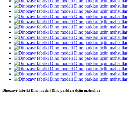
Dinozavr fabriki Dino modeli Dino parkları üçün məhsullar
Dinozavr fabriki Dino modeli Dinoparklar üçün məhsullar,
real ölçülü dinozavr modellərinin hazırlanması, Ətraflı xətlər,
ekoloji cəhətdən təmiz materiallar, istiliyədavamlı və suya
davamlı dizayn, real hərəkətlər və səslər, bu dinozavr
modelləri Dinosaur land və ya Yura temalı park üçün
mükəmməldir.