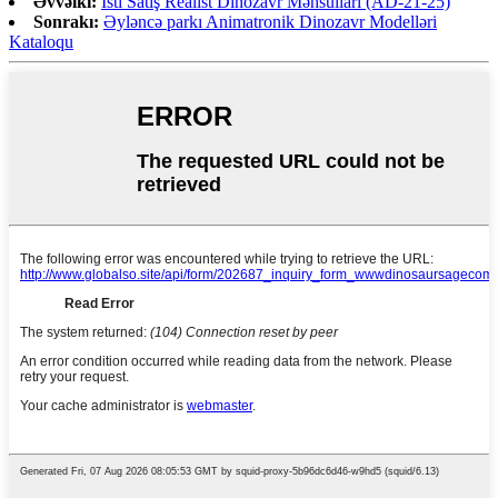
Əvvəlki:
İsti Satış Realist Dinozavr Məhsulları (AD-21-25)
Sonrakı:
Əyləncə parkı Animatronik Dinozavr Modelləri
Kataloqu