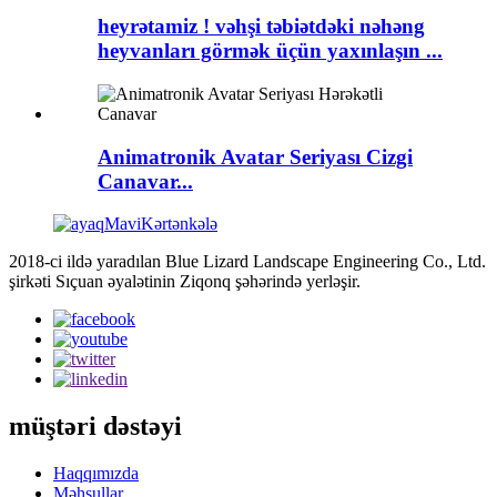
heyrətamiz ! vəhşi təbiətdəki nəhəng
heyvanları görmək üçün yaxınlaşın ...
Animatronik Avatar Seriyası Cizgi
Canavar...
2018-ci ildə yaradılan Blue Lizard Landscape Engineering Co., Ltd.
şirkəti Sıçuan əyalətinin Ziqonq şəhərində yerləşir.
müştəri dəstəyi
Haqqımızda
Məhsullar