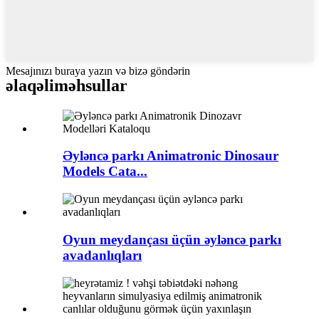
Mesajınızı buraya yazın və bizə göndərin
əlaqəli
məhsullar
Əyləncə parkı Animatronic Dinosaur
Models Cata...
Oyun meydançası üçün əyləncə parkı
avadanlıqları