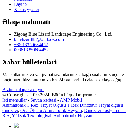
Layihə
Xüsusiyyətlər
Əlaqə məlumatı
Zigong Blue Lizard Landscape Engineering Co., Ltd.
bluelizard88@outlook.com
+86 13350684452
008613350684452
Xəbər bülletenləri
Məhsullarımız və ya qiymət siyahılarımızla bağlı suallarınız üçün e-
poçtunuzu bizə buraxın və biz 24 saat ərzində əlaqə saxlayacağıq.
Bizimlə əlaqə saxlayın
© Copyright - 2010-2024: Bütün hüquqlar qorunur.
İsti məhsullar
-
Saytın xəritəsi
-
AMP Mobil
Animatronik T-Rex
,
Həyat Ölçüsü T-Rex Dinozavr
,
Həyat ölçüsü
dinozavr
,
Orta Ölçülü Animatronik Heyvan
,
Dinozavr kostyumu T-
Rex
,
Yüksək Texnologiyalı Animatronik Heyvan
,