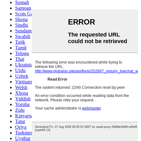
Somali
Samoan
Scots Gaelic
Shona
Sindhi
Sundanese
Swahili
Tajik
Tamil
Telugu
Thai
Ukrainian
Urdu
Uzbek
Vietnamese
Welsh
Xhosa
Yiddish
Yoruba
Zulu
Kinyarwanda
Tatar
Oriya
Turkmen
Uyghur